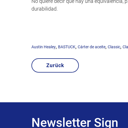
No quiere decir que hay una equivalencia, p.e
durabilidad.
,
,
,
,
Austin Healey
BASTUCK
Cárter de aceite
Classic
Cla
Zurück
Newsletter Sign