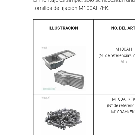
tornillos de fijación M100AH/FK.
ILLUSTRACIÓN
NO. DEL ART
M100AH
(N° de referencia*:
AL)
M100AH/F
(N° de referenc
M100AH/FK