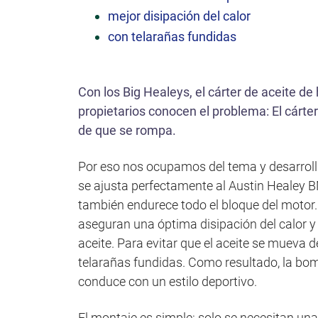
ó
mejor disipación del calor
n
con telarañas fundidas
Con los Big Healeys, el cárter de aceite de
propietarios conocen el problema: El cárter 
de que se rompa.
Por eso nos ocupamos del tema y desarroll
se ajusta perfectamente al Austin Healey B
también endurece todo el bloque del motor. 
aseguran una óptima disipación del calor y
aceite. Para evitar que el aceite se mueva d
telarañas fundidas. Como resultado, la bom
conduce con un estilo deportivo.
El montaje es simple: solo se necesitan un