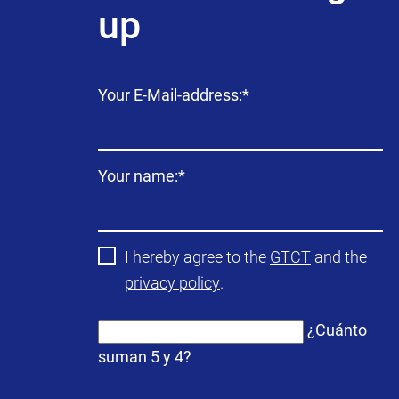
up
Campo
Your E-Mail-address:
*
obligatorio
Campo
Your name:
*
obligatorio
I hereby agree to the
GTCT
and the
privacy policy
.
¿Cuánto
suman 5 y 4?