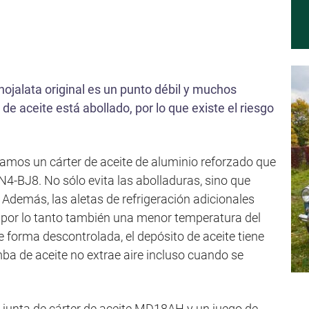
 hojalata original es un punto débil y muchos
de aceite está abollado, por lo que existe el riesgo
amos un cárter de aceite de aluminio reforzado que
N4-BJ8. No sólo evita las abolladuras, sino que
Además, las aletas de refrigeración adicionales
 por lo tanto también una menor temperatura del
e forma descontrolada, el depósito de aceite tiene
ba de aceite no extrae aire incluso cuando se
a junta de cárter de aceite MD18AH y un juego de