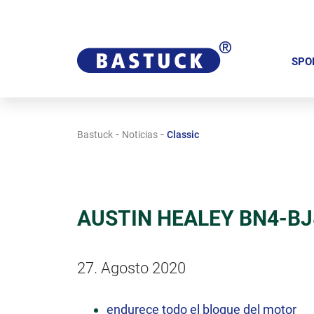
S
a
SPO
l
t
a
-
-
Bastuck
Noticias
Classic
r
n
a
v
AUSTIN HEALEY BN4-BJ8:
e
g
a
27. Agosto 2020
c
i
endurece todo el bloque del motor