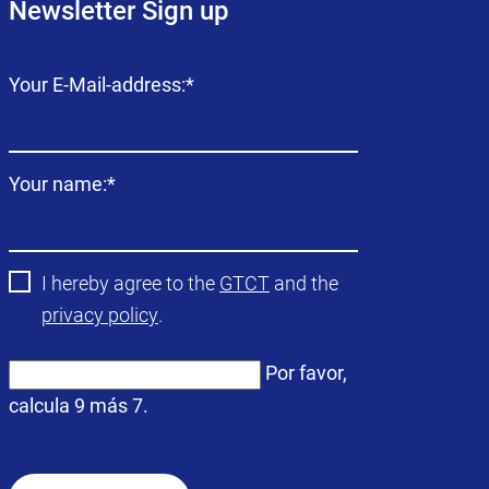
Newsletter Sign up
Campo
Your E-Mail-address:
*
obligatorio
Campo
Your name:
*
obligatorio
I hereby agree to the
GTCT
and the
privacy policy
.
Por favor,
calcula 9 más 7.