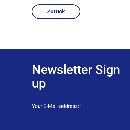
Zurück
Newsletter Sign
up
Campo
Your E-Mail-address:
*
obligatorio