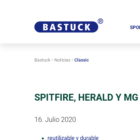
S
a
SPO
l
t
a
-
-
Bastuck
Noticias
Classic
r
n
a
v
SPITFIRE, HERALD Y MG M
e
g
a
16. Julio 2020
c
i
reutilizable y durable