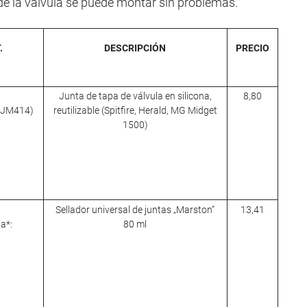
pa de la válvula se puede montar sin problemas.
.
DESCRIPCIÓN
PRECIO
Junta de tapa de válvula en silicona,
8,80
 AJM414)
reutilizable (Spitfire, Herald, MG Midget
1500)
Sellador universal de juntas „Marston“
13,41
ia*:
80 ml