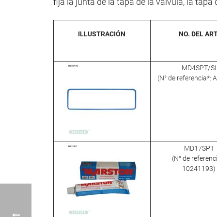
fija la junta de la tapa de la válvula, la ta
ILLUSTRACIÓN
NO. DEL ART
MD4SPT/SI
(N° de referencia*:
MD17SPT
(N° de referenc
10241193)