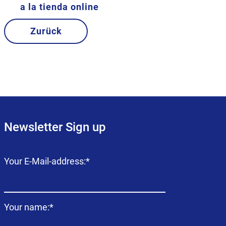
a la tienda online
Zurück
Newsletter Sign up
Campo
Your E-Mail-address:
*
obligatorio
Campo
Your name:
*
obligatorio