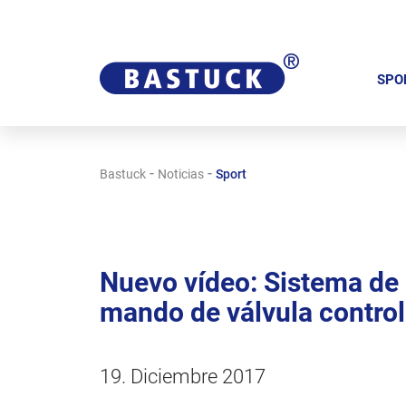
S
a
SPO
l
t
a
-
-
Bastuck
Noticias
Sport
r
n
a
v
Nuevo vídeo: Sistema de
e
mando de válvula contro
g
a
c
19. Diciembre 2017
i