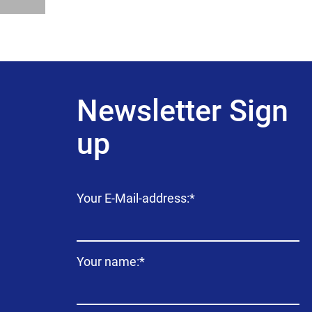
Newsletter Sign
up
Campo
Your E-Mail-address:
*
obligatorio
Campo
Your name:
*
obligatorio