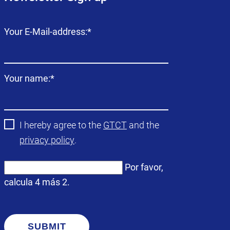
Campo
Your E-Mail-address:
*
obligatorio
Campo
Your name:
*
obligatorio
I hereby agree to the
GTCT
and the
privacy policy
.
Por favor,
calcula 4 más 2.
SUBMIT