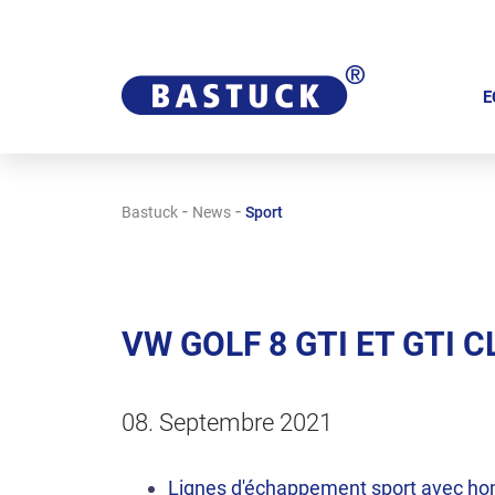
A
l
E
l
e
r
-
-
Bastuck
News
Sport
a
u
c
o
VW GOLF 8 GTI ET GTI
n
t
e
08. Septembre 2021
n
u
Lignes d'échappement sport avec ho