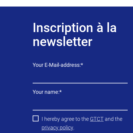
Inscription à la
newsletter
Champ
Your E-Mail-address:
*
obligatoire
Champ
Your name:
*
obligatoire
I hereby agree to the
GTCT
and the
privacy policy
.