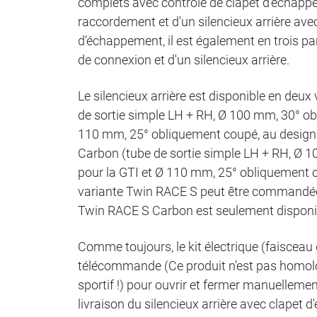
complets avec contrôle de clapet d’échap
raccordement et d'un silencieux arrière av
d’échappement, il est également en trois pa
de connexion et d'un silencieux arrière.
Le silencieux arrière est disponible en deu
de sortie simple LH + RH, Ø 100 mm, 30° ob
110 mm, 25° obliquement coupé, au design
Carbon (tube de sortie simple LH + RH, Ø 
pour la GTI et Ø 110 mm, 25° obliquement c
variante Twin RACE S peut être commandée
Twin RACE S Carbon est seulement disponi
Comme toujours, le kit électrique (faiscea
télécommande (Ce produit n’est pas homolo
sportif !) pour ouvrir et fermer manuelleme
livraison du silencieux arrière avec clapet