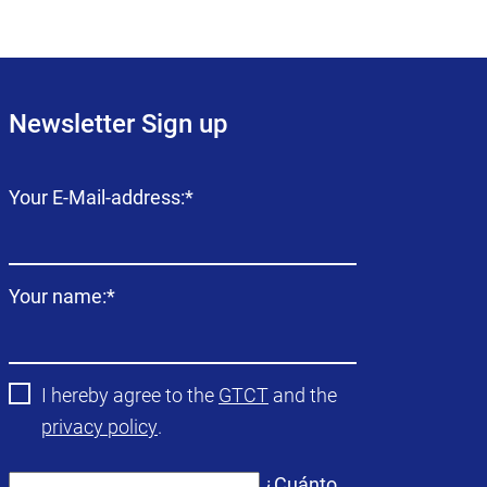
Newsletter Sign up
Campo
Your E-Mail-address:
*
obligatorio
Campo
Your name:
*
obligatorio
I hereby agree to the
GTCT
and the
privacy policy
.
¿Cuánto