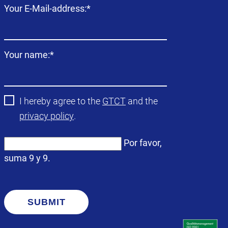
Campo
Your E-Mail-address:
*
obligatorio
Campo
Your name:
*
obligatorio
I hereby agree to the
GTCT
and the
privacy policy
.
Por favor,
suma 9 y 9.
SUBMIT