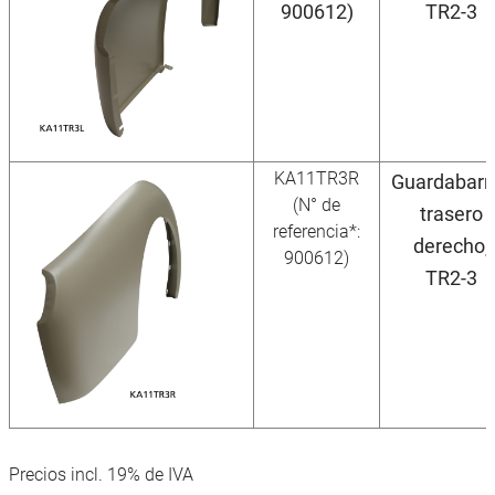
900612)
TR2-3
KA11TR3R
Guardabarr
(N° de
trasero
referencia*:
derecho,
900612)
TR2-3
Precios incl. 19% de IVA