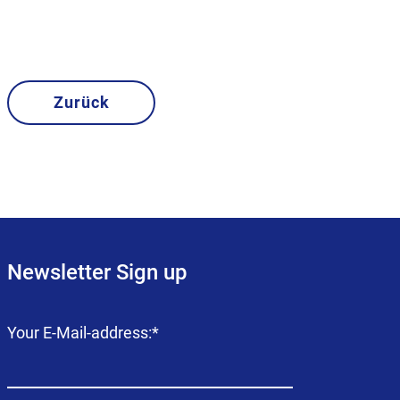
Zurück
Newsletter Sign up
Campo
Your E-Mail-address:
*
obligatorio