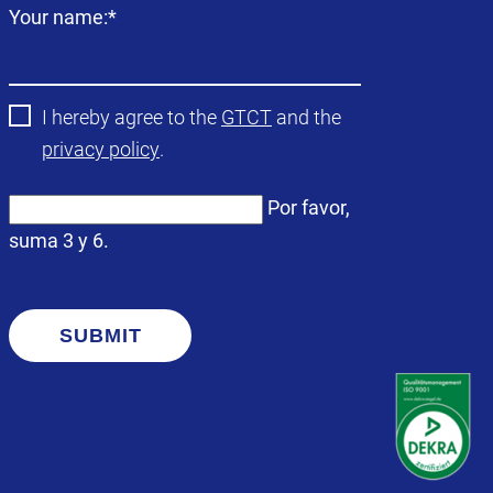
Campo
Your name:
*
obligatorio
I hereby agree to the
GTCT
and the
privacy policy
.
Por favor,
suma 3 y 6.
SUBMIT