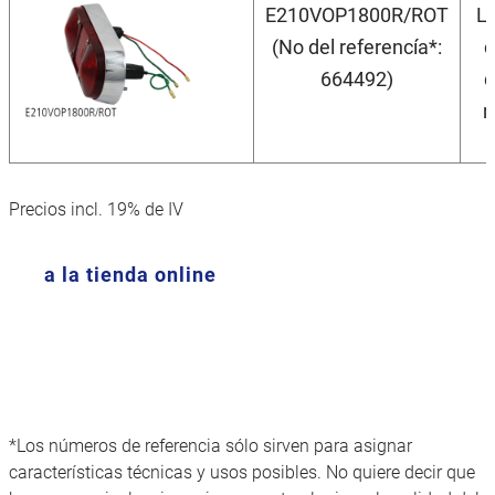
E210VOP1800R/ROT
Lu
(No del referencía*:
c
664492)
d
r
Precios incl. 19% de IV
a la tienda online
*Los números de referencia sólo sirven para asignar
características técnicas y usos posibles. No quiere decir que