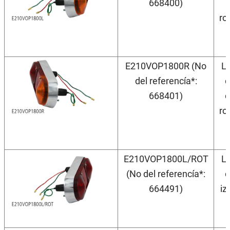
668400)
ro
E210VOP1800R (No
Lu
del referencía*:
c
668401)
d
ro
E210VOP1800L/ROT
Lu
(No del referencía*:
c
664491)
iz