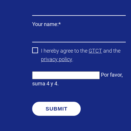
obligatorio
Campo
Your name:
*
obligatorio
I hereby agree to the
GTCT
and the
privacy policy
.
Por favor,
suma 4 y 4.
SUBMIT