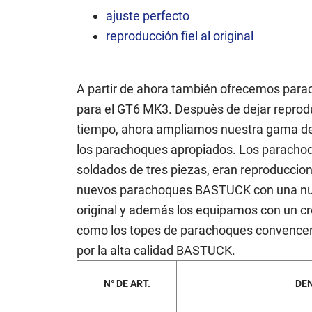
ó
ajuste perfecto
n
reproducción fiel al original
A partir de ahora también ofrecemos para
para el GT6 MK3. Despuès de dejar reprod
tiempo, ahora ampliamos nuestra gama de
los parachoques apropiados. Los paracho
soldados de tres piezas, eran reproduccio
nuevos parachoques BASTUCK con una nuev
original y además los equipamos con un cr
como los topes de parachoques convencen
por la alta calidad BASTUCK.
N° DE ART.
DE