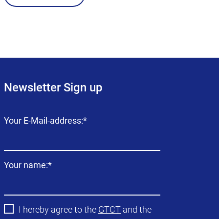
Newsletter Sign up
Campo
Your E-Mail-address:
*
obligatorio
Campo
Your name:
*
obligatorio
I hereby agree to the
GTCT
and the