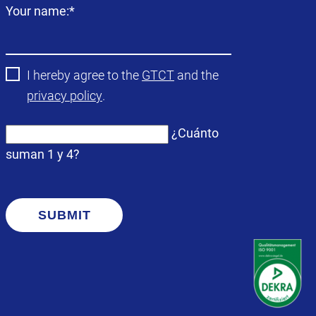
Campo
Your name:
*
obligatorio
I hereby agree to the
GTCT
and the
privacy policy
.
¿Cuánto
suman 1 y 4?
SUBMIT