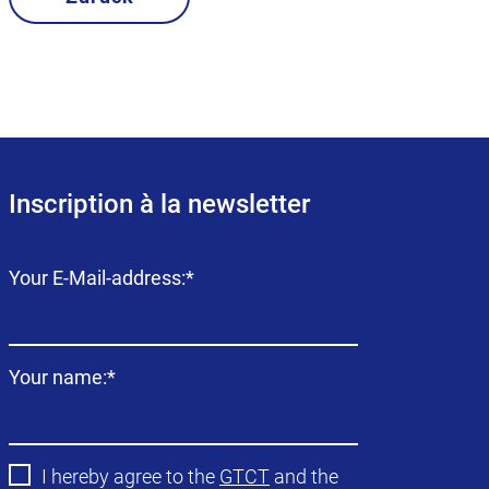
Inscription à la newsletter
Champ
Your E-Mail-address:
*
obligatoire
Champ
Your name:
*
obligatoire
I hereby agree to the
GTCT
and the