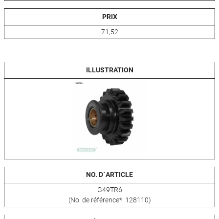
PRIX
71,52
ILLUSTRATION
NO. D´ARTICLE
G49TR6
(No. de référence*: 128110)