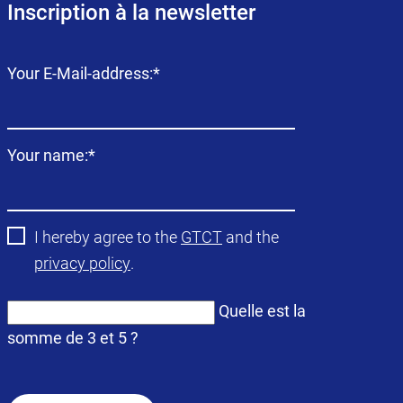
Inscription à la newsletter
Champ
Your E-Mail-address:
*
obligatoire
Champ
Your name:
*
obligatoire
I hereby agree to the
GTCT
and the
privacy policy
.
Quelle est la
somme de 3 et 5 ?