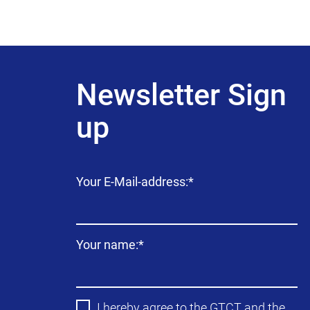
Newsletter Sign
up
Campo
Your E-Mail-address:
*
obligatorio
Campo
Your name:
*
obligatorio
I hereby agree to the
GTCT
and the