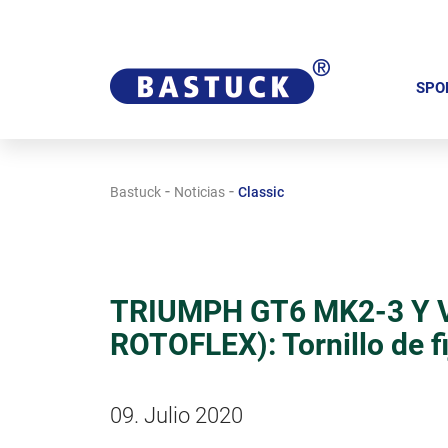
S
a
SPO
l
t
a
-
-
Bastuck
Noticias
Classic
r
n
a
v
TRIUMPH GT6 MK2-3 Y 
e
ROTOFLEX): Tornillo de 
g
a
c
09. Julio 2020
i