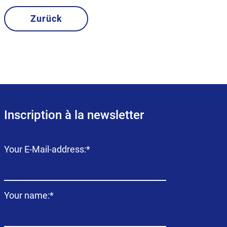
Zurück
Inscription à la newsletter
Champ
Your E-Mail-address:
*
obligatoire
Champ
Your name:
*
obligatoire