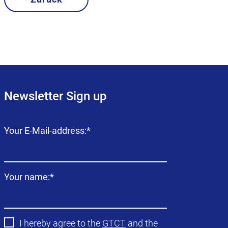
Newsletter Sign up
Campo
Your E-Mail-address:
*
obligatorio
Campo
Your name:
*
obligatorio
I hereby agree to the
GTCT
and the