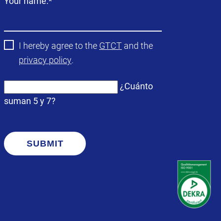
Campo
Your name:
*
obligatorio
I hereby agree to the
GTCT
and the
privacy policy
.
¿Cuánto
suman 5 y 7?
SUBMIT