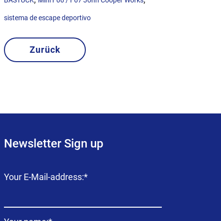
BASTUCK
Mini F66 / F67 John Cooper Works
sistema de escape deportivo
Zurück
Newsletter Sign up
Campo
Your E-Mail-address:
*
obligatorio