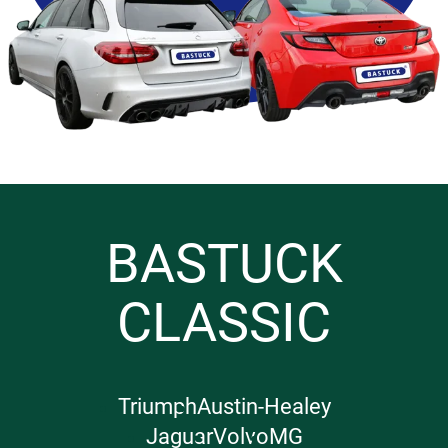
BASTUCK
CLASSIC
Triumph
Austin-Healey
Jaguar
Volvo
MG