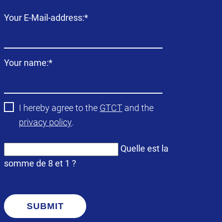
Champ
Your E-Mail-address:
*
obligatoire
Champ
Your name:
*
obligatoire
I hereby agree to the
GTCT
and the
privacy policy
.
Quelle est la
somme de 8 et 1 ?
SUBMIT