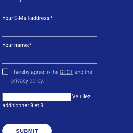
Champ
Your E-Mail-address:
*
obligatoire
Champ
Your name:
*
obligatoire
I hereby agree to the
GTCT
and the
privacy policy
.
Veuillez
additionner 8 et 3.
SUBMIT