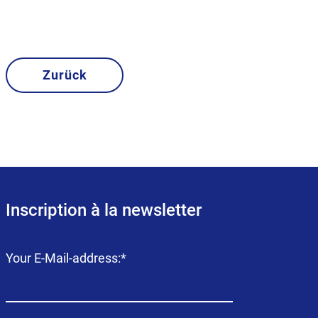
Zurück
Inscription à la newsletter
Champ
Your E-Mail-address:
*
obligatoire