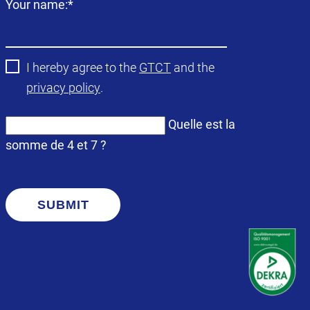
Champ
Your name:
*
obligatoire
I hereby agree to the
GTCT
and the
privacy policy
.
Quelle est la
somme de 4 et 7 ?
SUBMIT