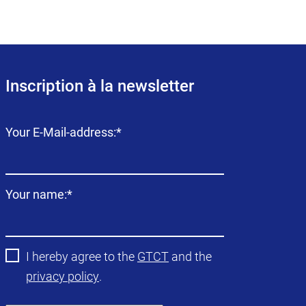
Inscription à la newsletter
Champ
Your E-Mail-address:
*
obligatoire
Champ
Your name:
*
obligatoire
I hereby agree to the
GTCT
and the
privacy policy
.