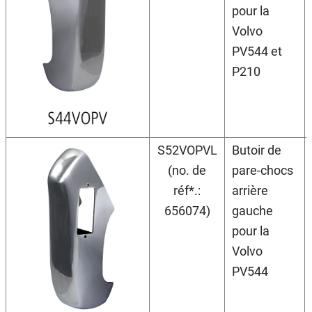
pour la
Volvo
PV544 et
P210
S52VOPVL
Butoir de
(no. de
pare-chocs
réf*.:
arrière
656074)
gauche
pour la
Volvo
PV544