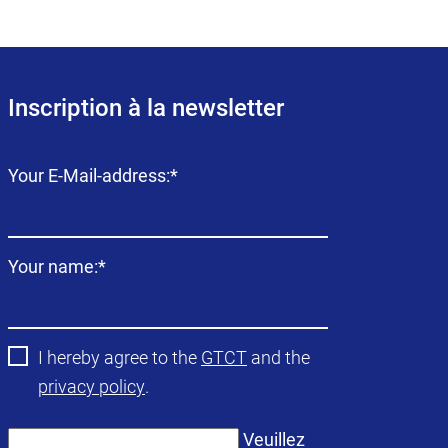
Inscription à la newsletter
Champ
Your E-Mail-address:
*
obligatoire
Champ
Your name:
*
obligatoire
I hereby agree to the
GTCT
and the
privacy policy
.
Veuillez