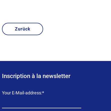
Zurück
Inscription à la newsletter
Champ
Your E-Mail-address:
*
obligatoire