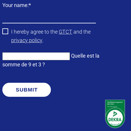
Champ
Your name:
*
obligatoire
I hereby agree to the
GTCT
and the
privacy policy
.
Quelle est la
somme de 9 et 3 ?
SUBMIT