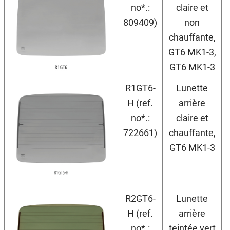
no*.:
claire et
809409)
non
chauffante,
GT6 MK1-3,
GT6 MK1-3
R1GT6-
Lunette
H (ref.
arrière
no*.:
claire et
722661)
chauffante,
GT6 MK1-3
R2GT6-
Lunette
H (ref.
arrière
no*.:
teintée vert