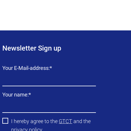
Newsletter Sign up
Campo
Your E-Mail-address:
*
obligatorio
Campo
Your name:
*
obligatorio
I hereby agree to the
GTCT
and the
privacy policy
.