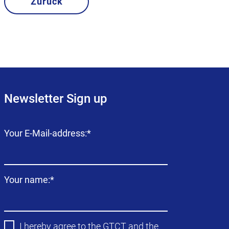
Zurück
Newsletter Sign up
Campo
Your E-Mail-address:
*
obligatorio
Campo
Your name:
*
obligatorio
I hereby agree to the
GTCT
and the