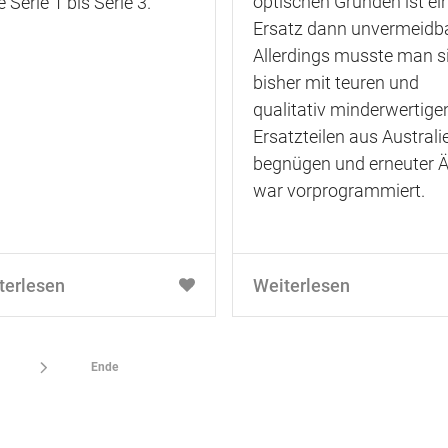
optischen Gründen ist ei
 Serie 1 bis Serie 3.
Ersatz dann unvermeidba
Allerdings musste man s
bisher mit teuren und
qualitativ minderwertige
Ersatzteilen aus Australi
begnügen und erneuter Ä
war vorprogrammiert.
terlesen
Weiterlesen
Ende