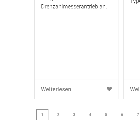
Type
Drehzahlmesserantrieb an.
Weiterlesen
Wei
1
2
3
4
5
6
7