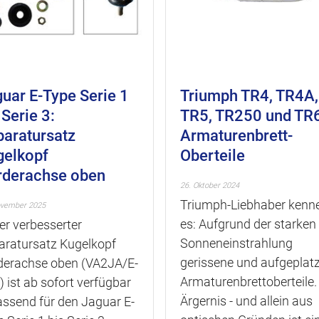
s
p
r
i
n
uar E-Type Serie 1
Triumph TR4, TR4A,
g
 Serie 3:
TR5, TR250 und TR
e
aratursatz
Armaturenbrett-
n
gelkopf
Oberteile
rderachse oben
26. Oktober 2024
Triumph-Liebhaber kenn
ovember 2025
es: Aufgrund der starken
er verbesserter
Sonneneinstrahlung
aratursatz Kugelkopf
gerissene und aufgeplat
derachse oben (VA2JA/E-
Armaturenbrettoberteile.
 ist ab sofort verfügbar
Ärgernis - und allein aus
assend für den Jaguar E-