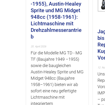
-1955), Austin-Healey
Sprite und MG Midget
948cc (1958-1961):
Lichtmaschine mit
Drehzahlmesserantrie
Jag
b
bis
Rep
20. April 2026
Ku
Für die Modelle MG TD - MG
Vo
TF (Baujahre 1949 –1955)
sowie die baugleichen
12. N
Austin-Healey Sprite und MG
Uns
Midget 948cc (Baujahre
Rep
1958–1961) bieten wir ab
Vor
sofort eine neu gefertigte
IMP)
Lichtmaschine mit
– p
integriertem