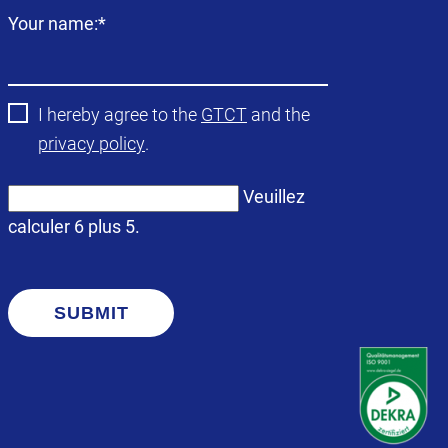
Champ
Your name:
*
obligatoire
I hereby agree to the
GTCT
and the
privacy policy
.
Veuillez
calculer 6 plus 5.
SUBMIT