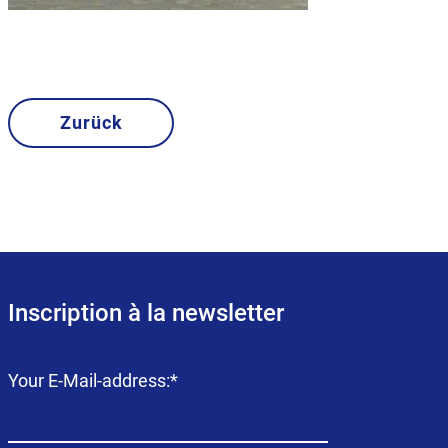
Zurück
Inscription à la newsletter
Champ
Your E-Mail-address:
*
obligatoire