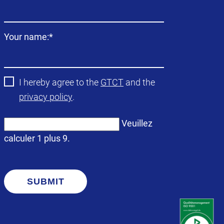
obligatoire
Champ
Your name:
*
obligatoire
I hereby agree to the
GTCT
and the
privacy policy
.
Veuillez
calculer 1 plus 9.
SUBMIT