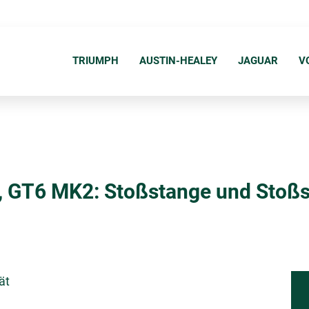
N
a
TRIUMPH
AUSTIN-HEALEY
JAGUAR
V
v
i
g
a
t
i
 GT6 MK2: Stoßstange und Stoßs
o
n
ü
b
e
ät
r