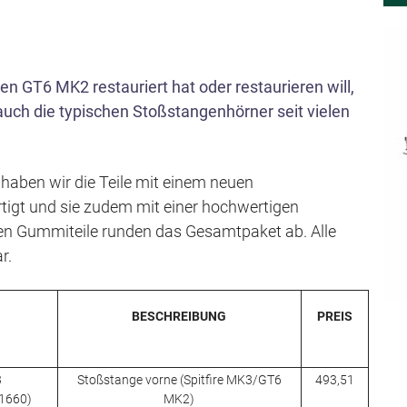
s
p
r
n GT6 MK2 restauriert hat oder restaurieren will,
i
auch die typischen Stoßstangenhörner seit vielen
n
g
e
aben wir die Teile mit einem neuen
n
tigt und sie zudem mit einer hochwertigen
n Gummiteile runden das Gesamtpaket ab. Alle
r.
BESCHREIBUNG
PREIS
3
Stoßstange vorne (Spitfire MK3/GT6
493,51
11660)
MK2)