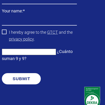
Campo
Your name:
*
obligatorio
I hereby agree to the
GTCT
and the
privacy policy
.
¿Cuánto
suman 9 y 9?
SUBMIT