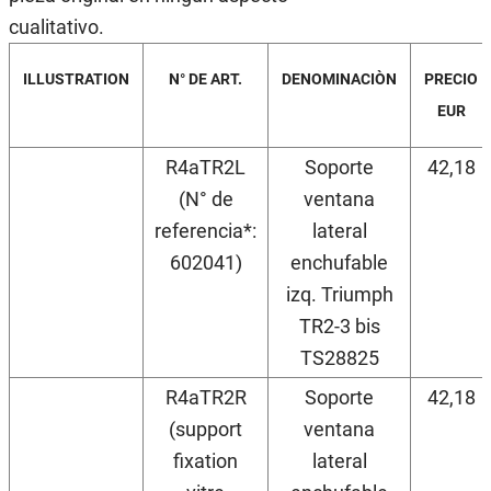
cualitativo.
ILLUSTRATION
N° DE ART.
DENOMINACIÒN
PRECIO
EUR
R4aTR2L
Soporte
42,18
(N° de
ventana
referencia*:
lateral
602041)
enchufable
izq. Triumph
TR2-3 bis
TS28825
R4aTR2R
Soporte
42,18
(support
ventana
fixation
lateral