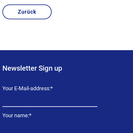
Zurück
Newsletter Sign up
Campo
Your E-Mail-address:
*
obligatorio
Campo
Your name:
*
obligatorio