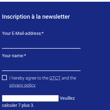
Inscription à la newsletter
Champ
Your E-Mail-address:
*
obligatoire
Champ
Your name:
*
obligatoire
I hereby agree to the
GTCT
and the
privacy policy
.
Veuillez
calculer 7 plus 3.