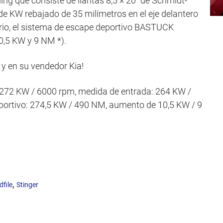
g que consiste de llantas 8,5 × 20“ de Schmidt-
 de KW rebajado de 35 milímetros en el eje delantero
nario, el sistema de escape deportivo BASTUCK
,5 KW y 9 NM *).
y en su vendedor Kia!
272 KW / 6000 rpm, medida de entrada: 264 KW /
ortivo: 274,5 KW / 490 NM, aumento de 10,5 KW / 9
,
file
Stinger