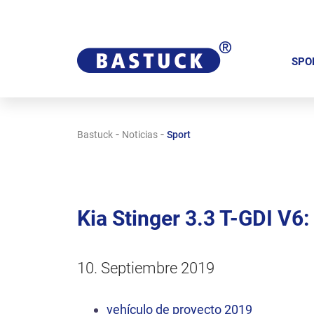
S
a
SPO
l
t
a
-
-
Bastuck
Noticias
Sport
r
n
a
v
Kia Stinger 3.3 T-GDI V
e
g
a
10. Septiembre 2019
c
i
vehículo de proyecto 2019