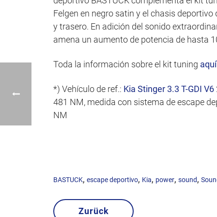
deportivo BASTUCK complementa el kit tunin
Felgen en negro satin y el chasis deportivo
y trasero. En adición del sonido extraordi
amena un aumento de potencia de hasta 10
Toda la información sobre el kit tuning
aquí
*) Vehículo de ref.:
Kia Stinger 3.3 T-GDI V6
481 NM, medida con sistema de escape dep
NM
,
,
,
,
,
BASTUCK
escape deportivo
Kia
power
sound
Sound
Zurück