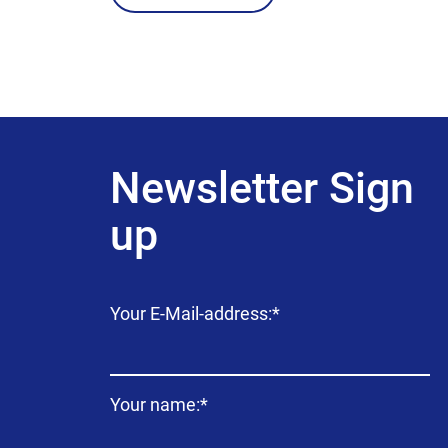
Newsletter Sign
up
Campo
Your E-Mail-address:
*
obligatorio
Campo
Your name:
*
obligatorio