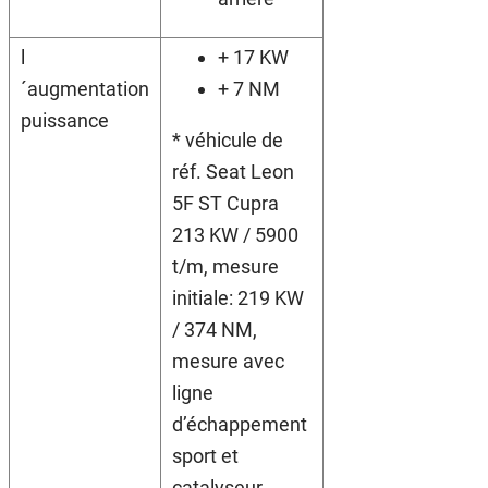
l
+ 17 KW
´augmentation
+ 7 NM
puissance
* véhicule de
réf. Seat Leon
5F ST Cupra
213 KW / 5900
t/m, mesure
initiale: 219 KW
/ 374 NM,
mesure avec
ligne
d’échappement
sport et
catalyseur