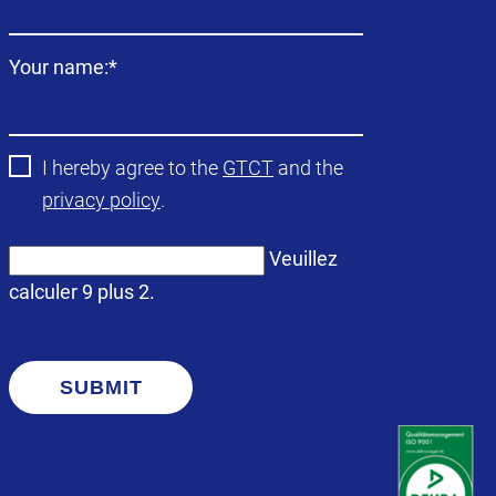
Champ
Your name:
*
obligatoire
I hereby agree to the
GTCT
and the
privacy policy
.
Veuillez
calculer 9 plus 2.
SUBMIT