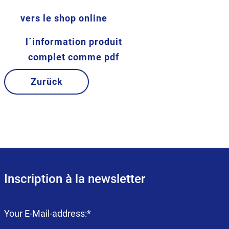
vers le shop online
l´information produit
complet comme pdf
Zurück
Inscription à la newsletter
Champ
Your E-Mail-address:
*
obligatoire