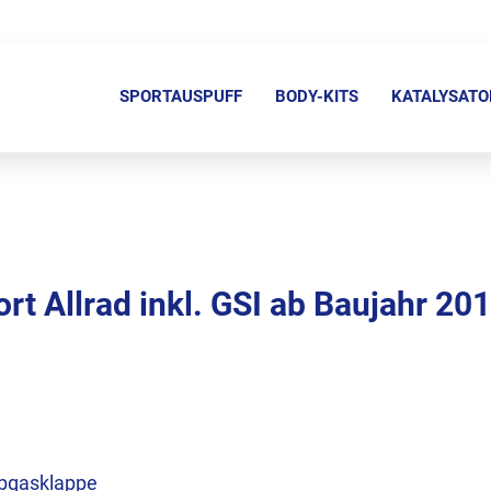
N
a
SPORTAUSPUFF
BODY-KITS
KATALYSATO
v
i
g
a
t
i
rt Allrad inkl. GSI ab Baujahr 201
o
n
ü
b
e
r
Abgasklappe