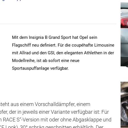
s
p
r
i
n
Mit dem Insignia B Grand Sport hat Opel sein
g
Flagschiff neu definiert. Für die coupéhafte Limousine
e
mit Allrad und den GSI, den eleganten Athlethen in der
Modellreihe, ist ab sofort eine neue
n
Sportauspuffanlage verfügbar.
teht aus einem Vorschalldämpfer, einem
 der in jeweils einer Variante verfügbar ist: Für
win RACE S“-Version mit oder ohne Abgasklappe und
Look), 30° schräg geschnitten erhältlich. Der