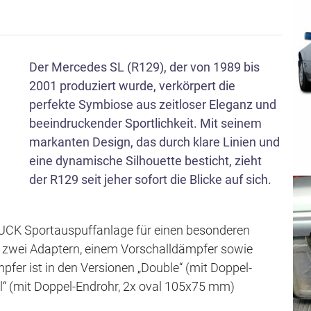
s
p
r
Der Mercedes SL (R129), der von 1989 bis
i
2001 produziert wurde, verkörpert die
n
perfekte Symbiose aus zeitloser Eleganz und
g
beeindruckender Sportlichkeit. Mit seinem
e
markanten Design, das durch klare Linien und
n
eine dynamische Silhouette besticht, zieht
der R129 seit jeher sofort die Blicke auf sich.
TUCK Sportauspuffanlage für einen besonderen
s zwei Adaptern, einem Vorschalldämpfer sowie
fer ist in den Versionen „Double“ (mit Doppel-
l“ (mit Doppel-Endrohr, 2x oval 105x75 mm)