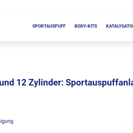
N
a
SPORTAUSPUFF
BODY-KITS
KATALYSATO
v
i
g
a
t
i
und 12 Zylinder: Sportauspuffanl
o
n
ü
b
e
migung
r