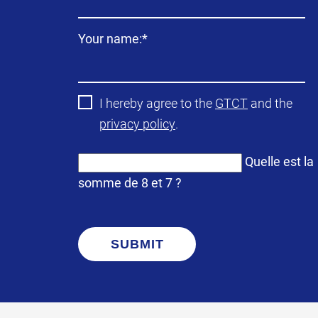
Champ
Your name:
*
obligatoire
I hereby agree to the
GTCT
and the
privacy policy
.
Quelle est la
somme de 8 et 7 ?
SUBMIT