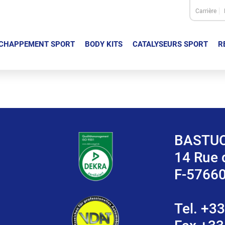
Carrière
CHAPPEMENT SPORT
BODY KITS
CATALYSEURS SPORT
R
BASTUC
14 Rue
F-5766
Tel. +33