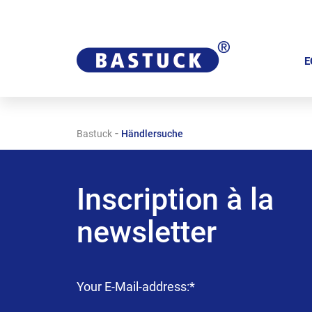
A
l
E
l
e
r
-
Bastuck
Händlersuche
a
u
c
Inscription à la
o
n
newsletter
t
e
n
Champ
Your E-Mail-address:
*
u
obligatoire