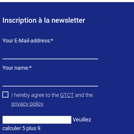
Inscription à la newsletter
Champ
Your E-Mail-address:
*
obligatoire
Champ
Your name:
*
obligatoire
I hereby agree to the
GTCT
and the
privacy policy
.
Veuillez
calculer 5 plus 9.