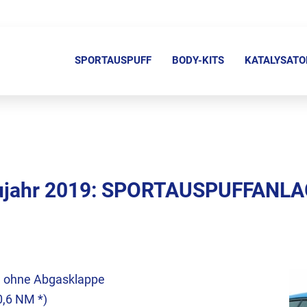
N
a
SPORTAUSPUFF
BODY-KITS
KATALYSATO
v
i
g
a
t
i
aujahr 2019: SPORTAUSPUFFANL
o
n
ü
b
e
d ohne Abgasklappe
r
0,6 NM *)