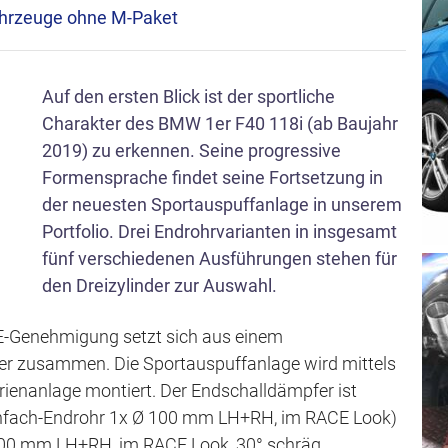
s
Fahrzeuge ohne M-Paket
p
r
Auf den ersten Blick ist der sportliche
i
Charakter des BMW 1er F40 118i (ab Baujahr
n
2019) zu erkennen. Seine progressive
g
Formensprache findet seine Fortsetzung in
e
der neuesten Sportauspuffanlage in unserem
n
Portfolio. Drei Endrohrvarianten in insgesamt
fünf verschiedenen Ausführungen stehen für
den Dreizylinder zur Auswahl.
ECE-Genehmigung setzt sich aus einem
r zusammen. Die Sportauspuffanlage wird mittels
rienanlage montiert. Der Endschalldämpfer ist
Einfach-Endrohr 1x Ø 100 mm LH+RH, im RACE Look)
100 mm LH+RH, im RACE Look, 30° schräg