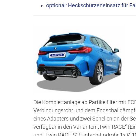
optional: Heckschürzeneinsatz für 
Die Komplettanlage ab Partikelfilter mit 
Verbindungsrohr und dem Endschalldämpfe
eines Adapters und zwei Schellen an der Se
verfügbar in den Varianten „Twin RACE“ (
und „Twin RACE S“ (Einfach-Endrohr 1x Ø 