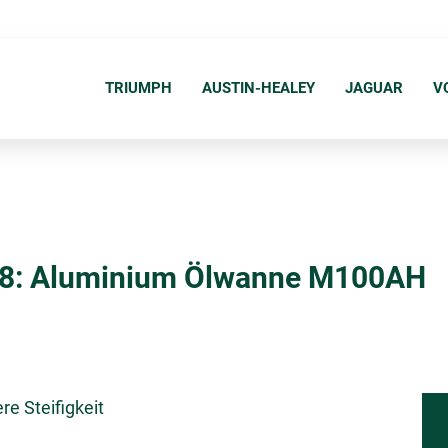
N
a
TRIUMPH
AUSTIN-HEALEY
JAGUAR
V
v
i
g
a
t
i
8: Aluminium Ölwanne M100AH
o
n
ü
b
e
re Steifigkeit
r