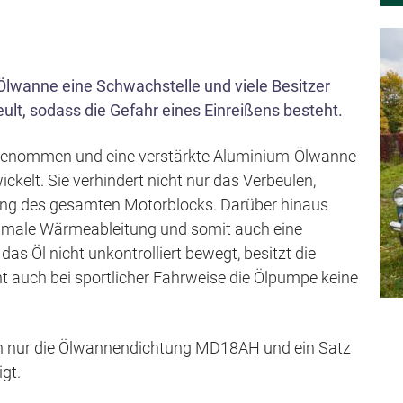
s
p
r
h-Ölwanne eine Schwachstelle und viele Besitzer
i
ult, sodass die Gefahr eines Einreißens besteht.
n
g
genommen und eine verstärkte Aluminium-Ölwanne
e
kelt. Sie verhindert nicht nur das Verbeulen,
n
ifung des gesamten Motorblocks. Darüber hinaus
ptimale Wärmeableitung und somit auch eine
das Öl nicht unkontrolliert bewegt, besitzt die
 auch bei sportlicher Fahrweise die Ölpumpe keine
en nur die Ölwannendichtung MD18AH und ein Satz
gt.