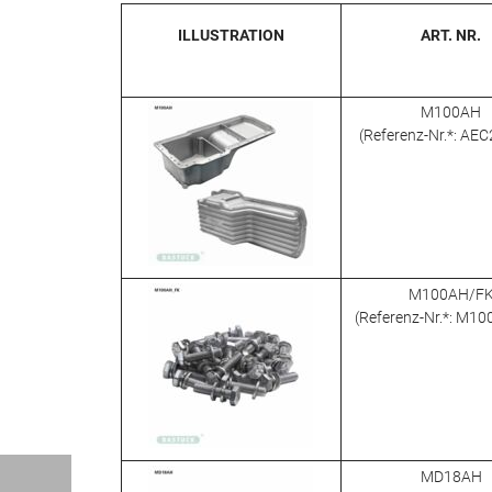
ILLUSTRATION
ART. NR.
M100AH
(Referenz-Nr.*: AE
M100AH/F
(Referenz-Nr.*: M1
MD18AH