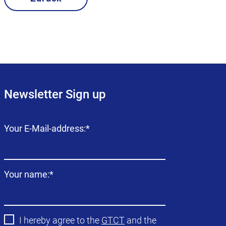
Newsletter Sign up
Campo
Your E-Mail-address:
*
obligatorio
Campo
Your name:
*
obligatorio
I hereby agree to the
GTCT
and the