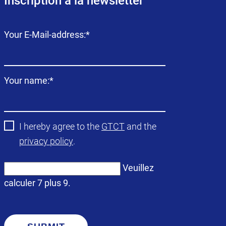
Inscription à la newsletter
Champ
Your E-Mail-address:
*
obligatoire
Champ
Your name:
*
obligatoire
I hereby agree to the
GTCT
and the
privacy policy
.
Veuillez
calculer 7 plus 9.