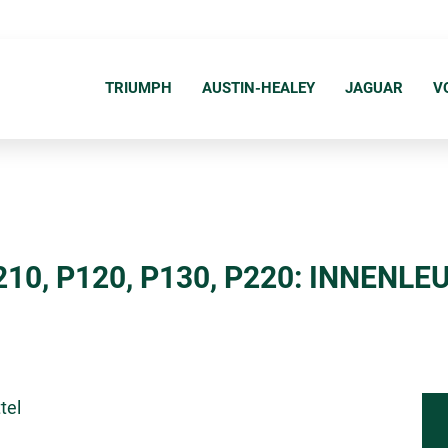
N
a
TRIUMPH
AUSTIN-HEALEY
JAGUAR
V
v
i
g
a
t
i
210, P120, P130, P220: INNEN
o
n
ü
b
e
tel
r