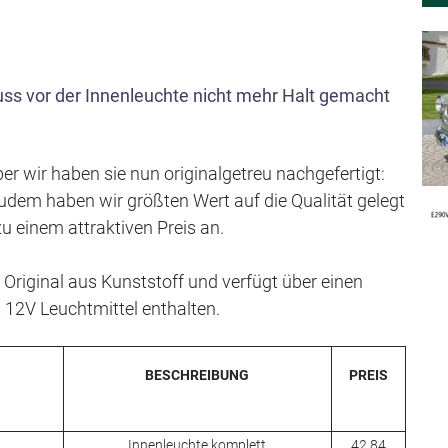
s
p
r
uss vor der Innenleuchte nicht mehr Halt gemacht
i
n
g
er wir haben sie nun originalgetreu nachgefertigt:
e
Zudem haben wir größten Wert auf die Qualität gelegt
n
zu einem attraktiven Preis an.
 Original aus Kunststoff und verfügt über einen
 12V Leuchtmittel enthalten.
BESCHREIBUNG
PREIS
Innenleuchte komplett
42,84