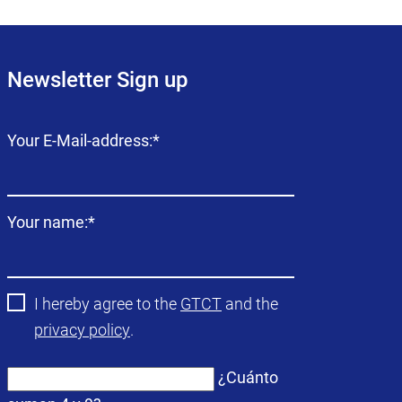
Newsletter Sign up
Campo
Your E-Mail-address:
*
obligatorio
Campo
Your name:
*
obligatorio
I hereby agree to the
GTCT
and the
privacy policy
.
¿Cuánto