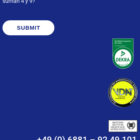
suman 4 y 9?
SUBMIT
+49 (0) 6881 – 92 49 101