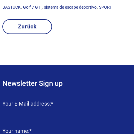
,
,
,
BASTUCK
Golf 7 GTI
sistema de escape deportivo
SPORT
Zurück
Newsletter Sign up
Campo
Your E-Mail-address:
*
obligatorio
Campo
Your name:
*