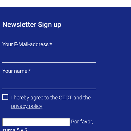
Newsletter Sign up
Campo
Your E-Mail-address:
*
obligatorio
Campo
Your name:
*
obligatorio
I hereby agree to the
GTCT
and the
privacy policy
.
Por favor,
suma 5 y 2.