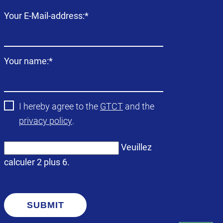
Champ
Your E-Mail-address:
*
obligatoire
Champ
Your name:
*
obligatoire
I hereby agree to the
GTCT
and the
privacy policy
.
Veuillez
calculer 2 plus 6.
SUBMIT